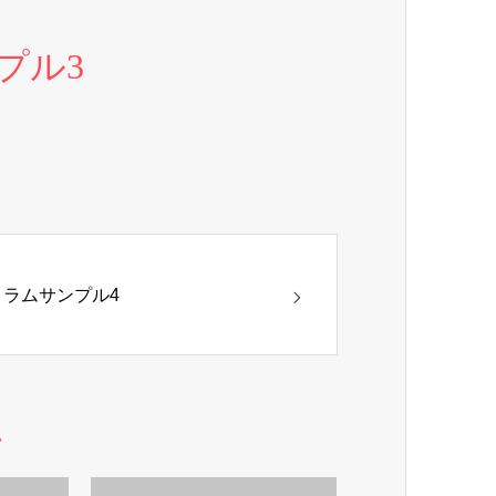
プル3
コラムサンプル4
ム